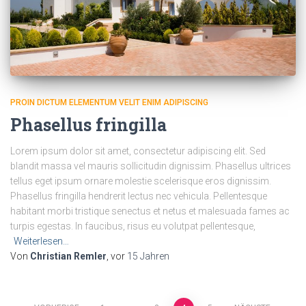
PROIN DICTUM ELEMENTUM VELIT ENIM ADIPISCING
Phasellus fringilla
Lorem ipsum dolor sit amet, consectetur adipiscing elit. Sed
blandit massa vel mauris sollicitudin dignissim. Phasellus ultrices
tellus eget ipsum ornare molestie scelerisque eros dignissim.
Phasellus fringilla hendrerit lectus nec vehicula. Pellentesque
habitant morbi tristique senectus et netus et malesuada fames ac
turpis egestas. In faucibus, risus eu volutpat pellentesque,
Weiterlesen…
Von
Christian Remler
, vor
15 Jahren