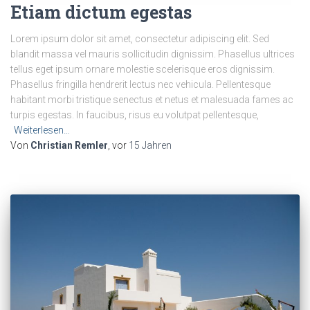
Etiam dictum egestas
Lorem ipsum dolor sit amet, consectetur adipiscing elit. Sed
blandit massa vel mauris sollicitudin dignissim. Phasellus ultrices
tellus eget ipsum ornare molestie scelerisque eros dignissim.
Phasellus fringilla hendrerit lectus nec vehicula. Pellentesque
habitant morbi tristique senectus et netus et malesuada fames ac
turpis egestas. In faucibus, risus eu volutpat pellentesque,
Weiterlesen…
Von
Christian Remler
, vor
15 Jahren