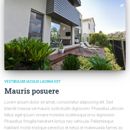
VESTIBULUM IACULIS LACINIA EST
Mauris posuere
Lorem ipsum dolor sit amet, consectetur adipiscing elit. Sed
blandit massa vel mauris sollicitudin dignissim. Phasellus ultrices
tellus eget ipsum ornare molestie scelerisque eros dignissim.
Phasellus fringilla hendrerit lectus nec vehicula. Pellentesque
habitant morbi tristique senectus et netus et malesuada fames ac