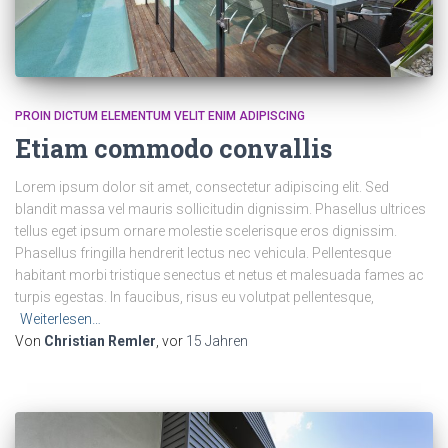
PROIN DICTUM ELEMENTUM VELIT ENIM ADIPISCING
Etiam commodo convallis
Lorem ipsum dolor sit amet, consectetur adipiscing elit. Sed
blandit massa vel mauris sollicitudin dignissim. Phasellus ultrices
tellus eget ipsum ornare molestie scelerisque eros dignissim.
Phasellus fringilla hendrerit lectus nec vehicula. Pellentesque
habitant morbi tristique senectus et netus et malesuada fames ac
turpis egestas. In faucibus, risus eu volutpat pellentesque,
Weiterlesen…
Von
Christian Remler
, vor
15 Jahren