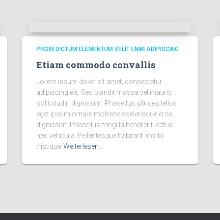
PROIN DICTUM ELEMENTUM VELIT ENIM ADIPISCING
Etiam commodo convallis
Lorem ipsum dolor sit amet, consectetur
adipiscing elit. Sed blandit massa vel mauris
sollicitudin dignissim. Phasellus ultrices tellus
eget ipsum ornare molestie scelerisque eros
dignissim. Phasellus fringilla hendrerit lectus
nec vehicula. Pellentesque habitant morbi
tristique
Weiterlesen…