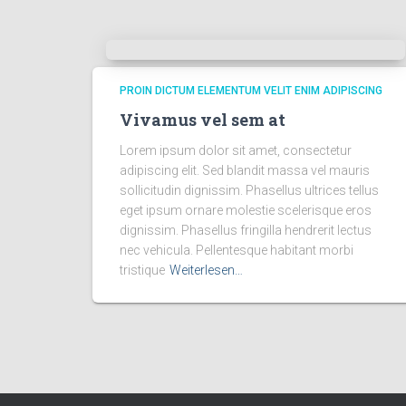
PROIN DICTUM ELEMENTUM VELIT ENIM ADIPISCING
Vivamus vel sem at
Lorem ipsum dolor sit amet, consectetur
adipiscing elit. Sed blandit massa vel mauris
sollicitudin dignissim. Phasellus ultrices tellus
eget ipsum ornare molestie scelerisque eros
dignissim. Phasellus fringilla hendrerit lectus
nec vehicula. Pellentesque habitant morbi
tristique
Weiterlesen…