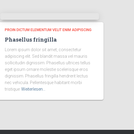
PROIN DICTUM ELEMENTUM VELIT ENIM ADIPISCING
Phasellus fringilla
Lorem ipsum dolor sit amet, consectetur
adipiscing elit. Sed blandit massa vel mauris
sollicitudin dignissim. Phasellus ultrices tellus
eget ipsum ornare molestie scelerisque eros
dignissim. Phasellus fringilla hendrerit lectus
nec vehicula. Pellentesque habitant morbi
tristique
Weiterlesen…