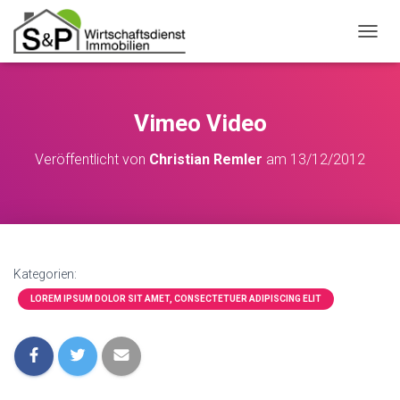
N
A
V
I
G
Vimeo Video
A
T
Veröffentlicht von
Christian Remler
am
13/12/2012
I
O
N
U
M
S
C
Kategorien:
H
A
LOREM IPSUM DOLOR SIT AMET, CONSECTETUER ADIPISCING ELIT
L
T
E
N