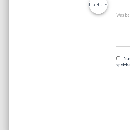
Was bes
Nam
speiche