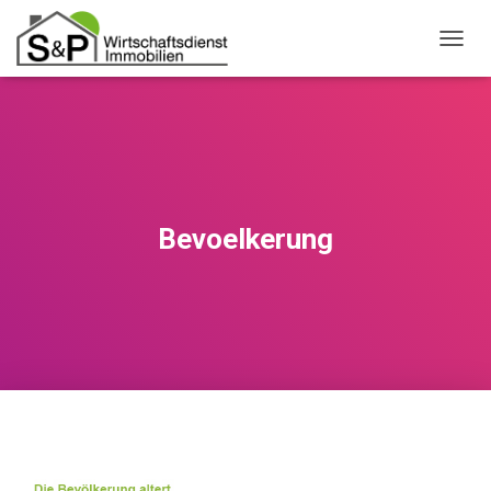
N
A
V
I
G
A
T
I
O
Bevoelkerung
N
U
M
S
C
H
A
L
T
E
N