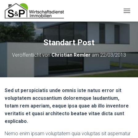
N
A
V
I
G
Standart Post
A
T
Veröffentlicht von
Christian Remler
am
22/03/2013
I
O
N
U
M
S
Sed ut perspiciatis unde omnis iste natus error sit
C
H
voluptatem accusantium doloremque laudantium,
A
totam rem aperiam, eaque ipsa quae ab illo inventore
L
veritatis et quasi architecto beatae vitae dicta sunt
T
explicabo.
E
N
Nemo enim ipsam voluptatem quia voluptas sit aspernatur