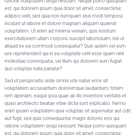
ratione voluptatem sequi nesciunt. Neque porro quisquam
est, qui dolorem ipsum quia dolor sit amet, consectetur,
adipisci velit, sed quia non numquam eius modi tempora
incidunt ut labore et dolore magnam aliquam quaerat
voluptatem. Ut enim ad minima veniam, quis nostrum
exercitationem ullam corporis suscipit laboriosam, nisi ut
aliquid ex ea commodi consequatur? Quis autem vel eum
iure reprehenderit qui in ea voluptate velit esse quam nihil
molestiae consequatur, vel illum qui dolorem eum fugiat
quo voluptas nulla pariatur?
Sed ut perspiciatis unde omnis iste natus error sit
voluptatem accusantium doloremque laudantium, totam
rem aperiam, eaque ipsa quae ab illo inventore veritatis et
quasi architecto beatae vitae dicta sunt explicabo. Nemo
enim ipsam voluptatem quia voluptas sit aspernatur aut odit
aut fugit, sed quia consequuntur magni dolores eos qui
ratione voluptatem sequi nesciunt. Neque porro quisquam
est, qui dolorem ipsum quia dolor sit amet, consectetur,